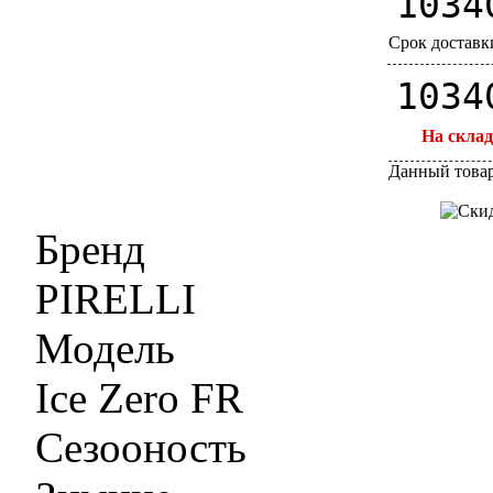
1034
Срок доставки
1034
На склад
Данный товар
Бренд
PIRELLI
Модель
Ice Zero FR
Сезооность