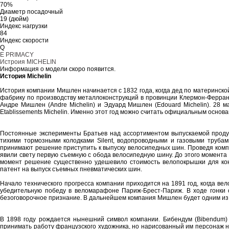
70%
Диаметр посадочный
19 (дюйм)
Индекс нагрузки
84
Индекс скорости
Q
E PRIMACY
Истроия MICHELIN
Информация о модели скоро появится.
История Michelin
История компании Мишлен начинается с 1832 года, когда дед по материнс
фабрику по производству металлоконструкций в провинции Клермон-Ферран (
Андре Мишлен (Andre Michelin) и Эдуард Мишлен (Edouard Michelin). 28
Etablissements Michelin. Именно этот год можно считать официальным основ
Постоянные эксперименты Братьев над ассортиментом выпускаемой продукц
тихими тормозными колодками Silent, водопроводными и газовыми труба
принимают решение приступить к выпуску велосипедных шин. Проведя комп
явили свету первую съемную с обода велосипедную шину. До этого момента
момент решение существенно удешевило стоимость велопокрышки для коне
патент на выпуск съемных пневматических шин.
Начало технического прогресса компании приходится на 1891 год, когда в
убедительную победу в веломарафоне Париж-Брест-Париж. В ходе гонки 
безоговорочное признание. В дальнейшем компания Мишлен будет одним из м
В 1898 году рождается нынешний символ компании. Бибендум (Bibendum) 
принимать работу французского художника, но нарисованный им персонаж н