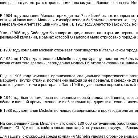
шин разного диаметра, которая напоминала силуэт забавного человечка. Име
В 1904 году компания Мишлен приходит на Российский рынок и открывает 
статья «Новая шина Мишлен» с изображением бибендума с легкостью несущег
Генеральное Агентство Шин «Мишлен». В 1917 году Агентство закрылось, но 
Уже в 1906 году Бибендум был широко представлен на открытии первого ш
рекламной кампании, в рамках которой О`Галопом было отрисовано порядка 
В 1907 году компания Michelin открывает производство в Итальянском город
С 1934 по 1976 годы компания Michelin владела Французским автомобильны
икона стиля того времени, легендарная модель DS укомплектованная шинами 
Еще в 1906 году компания организовала специальное туристическое аге
маршруты внутри страны, постепенно выходя за ее пределы. К середине 20
самые лучшие отели и рестораны. Так в 1946 году появился первый красный г
В 1946 год был ознаменован появлением первой радиальной шины, извест
области шинной промышленности и обеспечило предприятию технологическое
В 1988 году компания Michelin поглощает американского производителя авто
На сегодняшний день Мишлен – это около 130 000 сотрудников, работающих
Япония, США) и шесть собственных плантаций натурального каучука в Брази
Для защиты окружающей среды компания Michelin уделяет огромное внимани