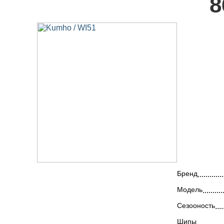
8
Бренд
Модель
Сезооность
Шипы