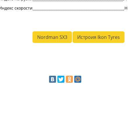
Индекс скорости
H
Nordman SX3
Истроия Ikon Tyres