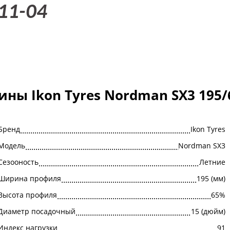
11-04
ны Ikon Tyres Nordman SX3 195/
Бренд
Ikon Tyres
Модель
Nordman SX3
Сезооность
Летние
Ширина профиля
195 (мм)
Высота профиля
65%
Диаметр посадочный
15 (дюйм)
Индекс нагрузки
91